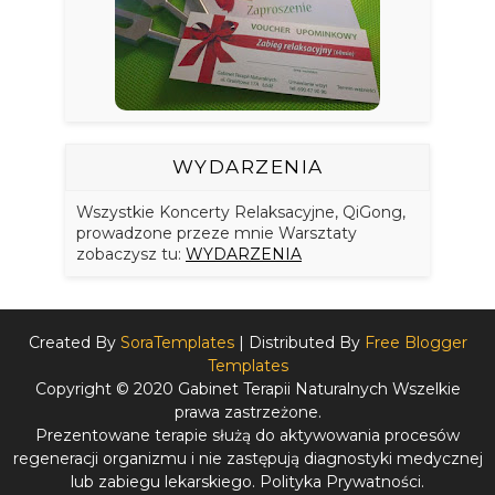
WYDARZENIA
Wszystkie Koncerty Relaksacyjne, QiGong,
prowadzone przeze mnie Warsztaty
zobaczysz tu:
WYDARZENIA
Created By
SoraTemplates
| Distributed By
Free Blogger
Templates
Copyright © 2020 Gabinet Terapii Naturalnych Wszelkie
prawa zastrzeżone.
Prezentowane terapie służą do aktywowania procesów
regeneracji organizmu i nie zastępują diagnostyki medycznej
lub zabiegu lekarskiego.
Polityka Prywatności.