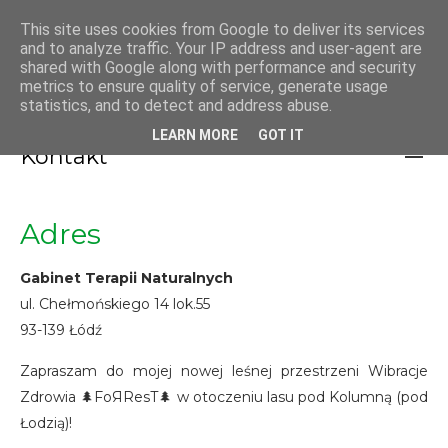
GABINET TERAPII
This site uses cookies from Google to deliver its services
and to analyze traffic. Your IP address and user-agent are
NATURALNYCH PAWEŁ
shared with Google along with performance and security
metrics to ensure quality of service, generate usage
KLONOWSKI
statistics, and to detect and address abuse.
LEARN MORE
GOT IT
Kontakt
Adres
Gabinet Terapii Naturalnych
ul. Chełmońskiego 14 lok.55
93-139 Łódź
Zapraszam do mojej nowej leśnej przestrzeni Wibracje
Zdrowia 🌲FoЯResT🌲 w otoczeniu lasu pod Kolumną (pod
Łodzią)!