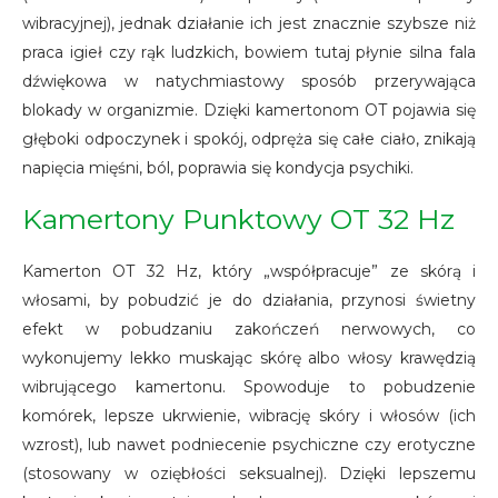
wibracyjnej), jednak działanie ich jest znacznie szybsze niż
praca igieł czy rąk ludzkich, bowiem tutaj płynie silna fala
dźwiękowa w natychmiastowy sposób przerywająca
blokady w organizmie. Dzięki kamertonom OT pojawia się
głęboki odpoczynek i spokój, odpręża się całe ciało, znikają
napięcia mięśni, ból, poprawia się kondycja psychiki.
Kamertony Punktowy OT 32 Hz
Kamerton OT 32 Hz, który „współpracuje” ze skórą i
włosami, by pobudzić je do działania, przynosi świetny
efekt w pobudzaniu zakończeń nerwowych, co
wykonujemy lekko muskając skórę albo włosy krawędzią
wibrującego kamertonu. Spowoduje to pobudzenie
komórek, lepsze ukrwienie, wibrację skóry i włosów (ich
wzrost), lub nawet podniecenie psychiczne czy erotyczne
(stosowany w oziębłości seksualnej). Dzięki lepszemu