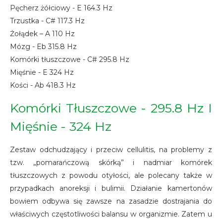
Pęcherz żółciowy - E 164.3 Hz
Trzustka - C# 117.3 Hz
Żołądek – A 110 Hz
Mózg - Eb 315.8 Hz
Komórki tłuszczowe - C# 295.8 Hz
Mięśnie - E 324 Hz
Kości - Ab 418.3 Hz
Komórki Tłuszczowe - 295.8 Hz I
Mięśnie - 324 Hz
Zestaw odchudzający i przeciw cellulitis, na problemy z
tzw. „pomarańczową skórką” i nadmiar komórek
tłuszczowych z powodu otyłości, ale polecany także w
przypadkach anoreksji i bulimii. Działanie kamertonów
bowiem odbywa się zawsze na zasadzie dostrajania do
właściwych częstotliwości balansu w organizmie. Zatem u