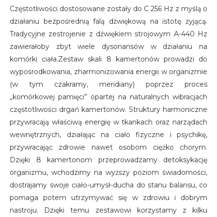
Częstotliwości dostosowane zostały do C 256 Hz z myślą o
działaniu bezpośrednią falą dźwiękową na istotę żyjącą.
Tradycyjne zestrojenie z dźwiękiem strojowym A-440 Hz
zawierałoby zbyt wiele dysonansów w działaniu na
komórki ciała.Zestaw skali 8 kamertonów prowadzi do
wypośrodkowania, zharmonizowania energii w organizmie
(w tym czakramy, meridiany) poprzez proces
„komórkowej pamięci” opartej na naturalnych wibracjach
częstotliwości drgań kamertonów. Struktury harmoniczne
przywracają właściwą energię w tkankach oraz narządach
wewnętrznych, działając na ciało fizyczne i psychikę,
przywracając zdrowie nawet osobom ciężko chorym.
Dzięki 8 kamertonom przeprowadzamy detoksykację
organizmu, wchodzimy na wyższy poziom świadomości,
dostrajamy swoje ciało-umysł-ducha do stanu balansu, co
pomaga potem utrzymywać się w zdrowiu i dobrym
nastroju. Dzięki temu zestawowi korzystamy z kilku