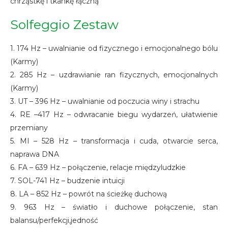
chrząstkę i tkankę łączną
Solfeggio Zestaw
1. 174 Hz – uwalnianie od fizycznego i emocjonalnego bólu
(Karmy)
2. 285 Hz – uzdrawianie ran fizycznych, emocjonalnych
(Karmy)
3. UT – 396 Hz – uwalnianie od poczucia winy i strachu
4. RE –417 Hz – odwracanie biegu wydarzeń, ułatwienie
przemiany
5. MI – 528 Hz – transformacja i cuda, otwarcie serca,
naprawa DNA
6. FA – 639 Hz – połączenie, relacje międzyludzkie
7. SOL-741 Hz – budzenie intuicji
8. LA – 852 Hz – powrót na ścieżkę duchową
9. 963 Hz – światło i duchowe połączenie, stan
balansu/perfekcji,jedność