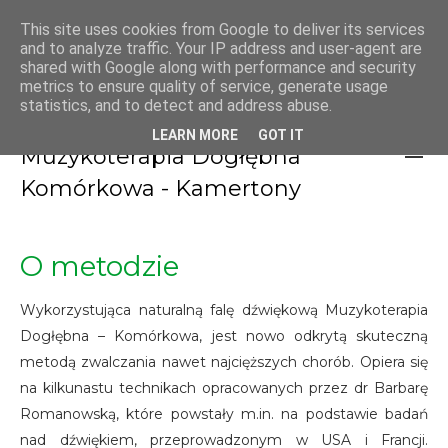
GABINET TERAPII
This site uses cookies from Google to deliver its services
and to analyze traffic. Your IP address and user-agent are
NATURALNYCH PAWEŁ
shared with Google along with performance and security
metrics to ensure quality of service, generate usage
KLONOWSKI
statistics, and to detect and address abuse.
LEARN MORE
GOT IT
Muzykoterapia Dogłębna
Komórkowa - Kamertony
O metodzie
Wykorzystująca naturalną falę dźwiękową Muzykoterapia
Dogłębna – Komórkowa, jest nowo odkrytą skuteczną
metodą zwalczania nawet najcięższych chorób. Opiera się
na kilkunastu technikach opracowanych przez dr Barbarę
Romanowską, które powstały m.in. na podstawie badań
nad dźwiękiem, przeprowadzonym w USA i Francji.