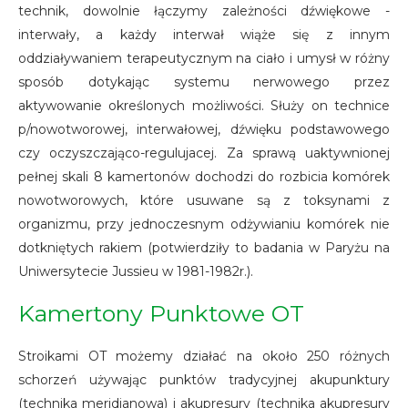
technik, dowolnie łączymy zależności dźwiękowe -
interwały, a każdy interwał wiąże się z innym
oddziaływaniem terapeutycznym na ciało i umysł w różny
sposób dotykając systemu nerwowego przez
aktywowanie określonych możliwości. Służy on technice
p/nowotworowej, interwałowej, dźwięku podstawowego
czy oczyszczająco-regulujacej. Za sprawą uaktywnionej
pełnej skali 8 kamertonów dochodzi do rozbicia komórek
nowotworowych, które usuwane są z toksynami z
organizmu, przy jednoczesnym odżywianiu komórek nie
dotkniętych rakiem (potwierdziły to badania w Paryżu na
Uniwersytecie Jussieu w 1981-1982r.).
Kamertony Punktowe OT
Stroikami OT możemy działać na około 250 różnych
schorzeń używając punktów tradycyjnej akupunktury
(technika meridianowa) i akupresury (technika akupresury