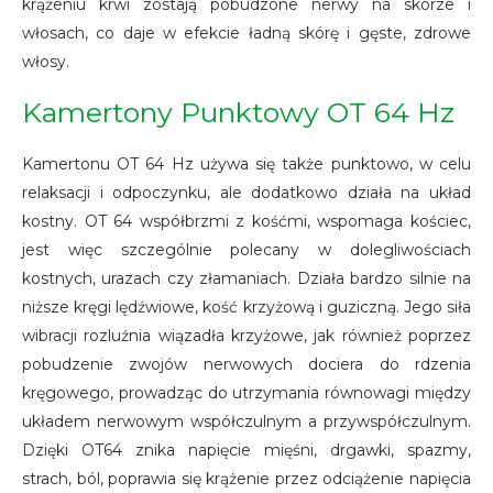
krążeniu krwi zostają pobudzone nerwy na skórze i
włosach, co daje w efekcie ładną skórę i gęste, zdrowe
włosy.
Kamertony Punktowy OT 64 Hz
Kamertonu OT 64 Hz używa się także punktowo, w celu
relaksacji i odpoczynku, ale dodatkowo działa na układ
kostny. OT 64 współbrzmi z kośćmi, wspomaga kościec,
jest więc szczególnie polecany w dolegliwościach
kostnych, urazach czy złamaniach. Działa bardzo silnie na
niższe kręgi lędźwiowe, kość krzyżową i guziczną. Jego siła
wibracji rozluźnia wiązadła krzyżowe, jak również poprzez
pobudzenie zwojów nerwowych dociera do rdzenia
kręgowego, prowadząc do utrzymania równowagi między
układem nerwowym współczulnym a przywspółczulnym.
Dzięki OT64 znika napięcie mięśni, drgawki, spazmy,
strach, ból, poprawia się krążenie przez odciążenie napięcia