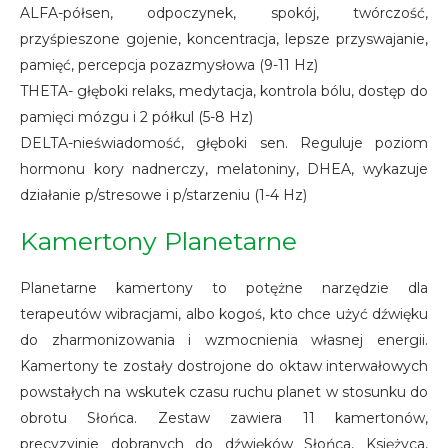
ALFA-półsen, odpoczynek, spokój, twórczość,
przyśpieszone gojenie, koncentracja, lepsze przyswajanie,
pamięć, percepcja pozazmysłowa (9-11 Hz)
THETA- głęboki relaks, medytacja, kontrola bólu, dostęp do
pamięci mózgu i 2 półkul (5-8 Hz)
DELTA-nieświadomość, głęboki sen. Reguluje poziom
hormonu kory nadnerczy, melatoniny, DHEA, wykazuje
działanie p/stresowe i p/starzeniu (1-4 Hz)
Kamertony Planetarne
Planetarne kamertony to potężne narzędzie dla
terapeutów wibracjami, albo kogoś, kto chce użyć dźwięku
do zharmonizowania i wzmocnienia własnej energii.
Kamertony te zostały dostrojone do oktaw interwałowych
powstałych na wskutek czasu ruchu planet w stosunku do
obrotu Słońca. Zestaw zawiera 11 kamertonów,
precyzyjnie dobranych do dźwięków Słońca, Księżyca,