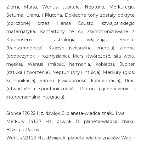
Ziemi, Marsa, Wenus, Jupitera, Neptuna, Merkurego,
Saturna, Uranu, i Plutona. Dokładne tony zostały odkryte
(obliczone) przez Hansa Cousto, szwajcarskiego
matematyka. Kamertony te są zsynchronizowane z
Kosmosem i astrologią, włączając: Słońce
(transcendencja), Księżyc (seksualna energia), Ziemia
(odpoczynek i rozmyślania), Mars (twórczość, siła wola,
męska), Wenus (miłość, harmonia, kobieca), Jupiter
(sztuka i tworzenie), Neptun (sny i intuicja), Merkury (głos,
komunikacja), Saturn (świadomość, koncentracja), Uran
(otwartość i spontaniczność), Pluton (zjednoczenie i
interpersonalna integracja).
Słońce 126.22 Hz, dźwięk C, planeta-władca znaku Lwa
Merkury 141.27 Hz, dźwięk D, planeta-władca znaku
Bliźniąt i Panny
Wenus 221.23 Hz, dźwięk A, planeta-władca znaków Wagi i