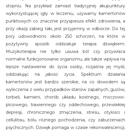
stopniu. Na przykład zamiast tradycyjnej akupunktury
wykorzystującej igły w leczeniu, używamy kamertonów
punktowych co znacznie przyspiesza efekt zdrowienia, a
przy okazji zabieg taki, jest przyjemny w odbiorze. Do tej
pory udowodniono około 250 schorzeń, na które w
pozytywny sposób oddziałuje terapia dźwiękiem.
Muzykoterapia nie tylko usuwa ból czy przywraca
normalne funkcjonowanie organizmu, ale także wpływa na
lepsze nastawienie do życia osoby, rozjaśnia jej myśli,
oddziałując na jakość życia. Spektrum działania
kamertonów jest bardzo szerokie, na co dowodem są
wyleczenia z wielu przypadków stanów zapalnych, guzów,
torbieli, kamieni, chorób układu kostnego, moczowo-
płciowego, trawiennego czy oddechowego, przewlekłej
depresji, chronicznego zmęczenia, stresu, otyłości i
cellulitisu, bólu różnego pochodzenia, czy zaburzeniach
psychicznych. Dźwięk pomaga w czasie rekonwalescencji,