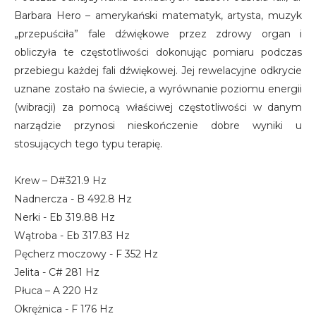
Barbara Hero – amerykański matematyk, artysta, muzyk
„przepuściła” fale dźwiękowe przez zdrowy organ i
obliczyła te częstotliwości dokonując pomiaru podczas
przebiegu każdej fali dźwiękowej. Jej rewelacyjne odkrycie
uznane zostało na świecie, a wyrównanie poziomu energii
(wibracji) za pomocą właściwej częstotliwości w danym
narządzie przynosi nieskończenie dobre wyniki u
stosujących tego typu terapię.
Krew – D#321.9 Hz
Nadnercza - B 492.8 Hz
Nerki - Eb 319.88 Hz
Wątroba - Eb 317.83 Hz
Pęcherz moczowy - F 352 Hz
Jelita - C# 281 Hz
Płuca – A 220 Hz
Okrężnica - F 176 Hz