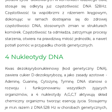
stosuje się odkrytą już częstotliwość DNA 528Hz.
Częstotliwość ta współbrzmi z rdzeniem kręgowym,
dokonując w ramach dostrajania się do zdrowej
częstotliwości DNA, stosownych zmian w strukturach
komórek. Częstotliwość ta odmładza, zatrzymuje procesy
starzenia, otwiera na prawdziwą miłość jednostki, a nawet
potrafi pomóc w przypadku chorób genetycznych.
4 Nukleotydy DNA
Kwas dezoksyrybonukleinowy (kod genetyczny DNA),
zawiera cukier D-dezoksyrybozę, a jako zasady azotowe -
Adeninę, Guaninę, Cytozynę, Tyminę. DNA stanowi o
rozwoju i funkcjonowaniu wszystkich żyjących
organizmów, a 4 nukleotydy A,G,C,T aktywują skład
chemiczny organizmu tworząc esencję życia. Stosujemy
je m.in. razem z DNA 528 Hz w chorobach genetycznych,