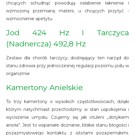
chcących schudnąć powodują osłabienie łaknienia i
wzmożoną przemianę materii, u chcących przytyć -
wzmocnienie apetytu.
Jod 424 Hz I Tarczyca
(Nadnercza) 492,8 Hz
Zestaw dla chorób tarczycy, dostrajający ten narząd do
stanu zdrowia przy jednoczesnej regulacji poziomu jodu w
organizmie
Kamertony Anielskie
To trzy kamertony o wysokich częstotliwościach, dzięki
którym natychmiast przechodzimy w stan uspokojenia i
wyciszenia umysłu. Czujemy się jak otuleni „dotykiem
anioła”. Jest to wspaniałe doznanie, bliskie stanu błogości i
pozazmysłowego kontaktu z istotami pozaziemskimi.