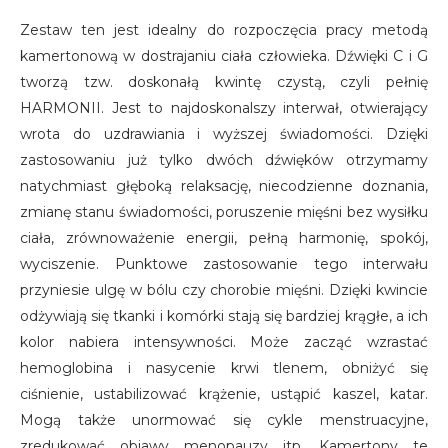
Zestaw ten jest idealny do rozpoczęcia pracy metodą
kamertonową w dostrajaniu ciała człowieka. Dźwięki C i G
tworzą tzw. doskonałą kwintę czystą, czyli pełnię
HARMONII. Jest to najdoskonalszy interwał, otwierający
wrota do uzdrawiania i wyższej świadomości. Dzięki
zastosowaniu już tylko dwóch dźwięków otrzymamy
natychmiast głęboką relaksację, niecodzienne doznania,
zmianę stanu świadomości, poruszenie mięśni bez wysiłku
ciała, zrównoważenie energii, pełną harmonię, spokój,
wyciszenie. Punktowe zastosowanie tego interwału
przyniesie ulgę w bólu czy chorobie mięśni. Dzięki kwincie
odżywiają się tkanki i komórki stają się bardziej krągłe, a ich
kolor nabiera intensywności. Może zacząć wzrastać
hemoglobina i nasycenie krwi tlenem, obniżyć się
ciśnienie, ustabilizować krążenie, ustąpić kaszel, katar.
Mogą także unormować się cykle menstruacyjne,
zredukować objawy menopauzy itp. Kamertony te