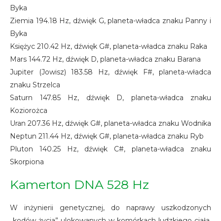
Byka
Ziemia 194.18 Hz, dźwięk G, planeta-władca znaku Panny i
Byka
Księżyc 210.42 Hz, dźwięk G#, planeta-władca znaku Raka
Mars 144.72 Hz, dźwięk D, planeta-władca znaku Barana
Jupiter (Jowisz) 183.58 Hz, dźwięk F#, planeta-władca
znaku Strzelca
Saturn 147.85 Hz, dźwięk D, planeta-władca znaku
Koziorożca
Uran 207.36 Hz, dźwięk G#, planeta-władca znaku Wodnika
Neptun 211.44 Hz, dźwięk G#, planeta-władca znaku Ryb
Pluton 140.25 Hz, dźwięk C#, planeta-władca znaku
Skorpiona
Kamerton DNA 528 Hz
W inżynierii genetycznej, do naprawy uszkodzonych
„kodów życia” ulokowanych w komórkach ludzkiego ciała,