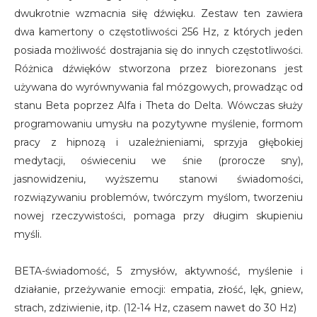
dwukrotnie wzmacnia siłę dźwięku. Zestaw ten zawiera
dwa kamertony o częstotliwości 256 Hz, z których jeden
posiada możliwość dostrajania się do innych częstotliwości.
Różnica dźwięków stworzona przez biorezonans jest
używana do wyrównywania fal mózgowych, prowadząc od
stanu Beta poprzez Alfa i Theta do Delta. Wówczas służy
programowaniu umysłu na pozytywne myślenie, formom
pracy z hipnozą i uzależnieniami, sprzyja głębokiej
medytacji, oświeceniu we śnie (prorocze sny),
jasnowidzeniu, wyższemu stanowi świadomości,
rozwiązywaniu problemów, twórczym myślom, tworzeniu
nowej rzeczywistości, pomaga przy długim skupieniu
myśli.
BETA-świadomość, 5 zmysłów, aktywność, myślenie i
działanie, przeżywanie emocji: empatia, złość, lęk, gniew,
strach, zdziwienie, itp. (12-14 Hz, czasem nawet do 30 Hz)