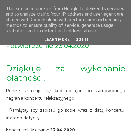
GABINET TERAPII
This site uses cookies from Google to deliver its services
and to analyze traffic. Your IP address and user-agent are
NATURALNYCH PAWEŁ
shared with Google along with performance and security
metrics to ensure quality of service, generate usage
KLONOWSKI
statistics, and to detect and address abuse.
LEARN MORE
GOT IT
Potwierdzenie 23.04.2020
Dziękuję za wykonanie
płatności!
Poniżej znajduje się kod dostępu do zamówionego
nagrania koncertu relaksacyjnego.
! Pamiętaj, aby
zapisać go sobie wraz z datą koncertu,
którego dotyczy
.
Koncert relaksacyjny:
23.04.2020