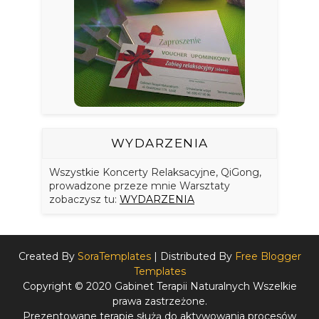
WYDARZENIA
Wszystkie Koncerty Relaksacyjne, QiGong,
prowadzone przeze mnie Warsztaty
zobaczysz tu:
WYDARZENIA
Created By
SoraTemplates
| Distributed By
Free Blogger
Templates
Copyright © 2020 Gabinet Terapii Naturalnych Wszelkie
prawa zastrzeżone.
Prezentowane terapie służą do aktywowania procesów